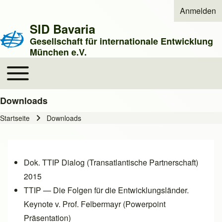
Anmelden
User acco
SID Bavaria
Gesellschaft für internationale Entwicklung
München e.V.
Toggle main menu
Main navigation
Downloads
Startseite
Downloads
Pfadnavigation
Dok. TTIP Dialog (Transatlantische Partnerschaft)
2015
TTIP — Die Folgen für die Entwicklungsländer.
Keynote v. Prof. Felbermayr
(Powerpoint
Präsentation)