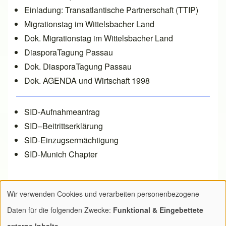
Einladung: Transatlantische Partnerschaft (TTIP)
Migrationstag im Wittelsbacher Land
Dok. Migrationstag im Wittelsbacher Land
DiasporaTagung Passau
Dok. DiasporaTagung Passau
Dok. AGENDA und Wirtschaft 1998
SID-Aufnahmeantrag
SID–Beitrittserklärung
SID-Einzugsermächtigung
SID-Munich Chapter
Wir verwenden Cookies und verarbeiten personenbezogene
Verwendung
Daten für die folgenden Zwecke:
Funktional & Eingebettete
von
Start
·
Kontakt
·
Impressum
·
Abbestellen
·
Cookies
externe Inhalte
.